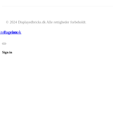
© 2024 Displayedbricks.dk Alle rettigheder forbeholdt.
Instagram
Facebook
Sign in