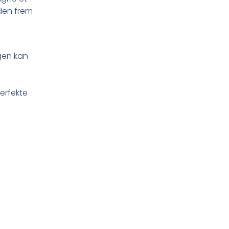
 den frem
gen kan
erfekte