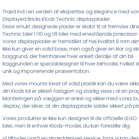
Træd ind i en verden af ekspertise og elegance med vor
Displayed Bricks Klods Technic displayplader.
Disse smukt designede plader er skabt til at fremvise din
Technic biler i 1:10 og 1:8 biler med enestående præcision o
Vores displayplader er fremstillet af høj kvalitet 6 mm akry
ikke kun giver en solid base, men også giver en klar og s
baggrund, der fremhæver hver enkelt detalje af din bil.
Baggrunden er specialdesignet til hver bilmodel, hvilket 
unik og imponerende præsentation.
Med vores mounts lavet af solid plastik kan du være sikke
din Klods bil er sikkert fastgjort og stadig vises i al sin pra
Monteringen på væggen er enkel og sikker med vores but
display, der sikrer, at din displayplade sidder sikkert på pl
Vores produkter er ikke kun designet til de officielle LEGO
biler, men til enhver Klods-model, du kan forestille dig.
Vi tilbyder også en skræddersyet service, hvor vi kan des