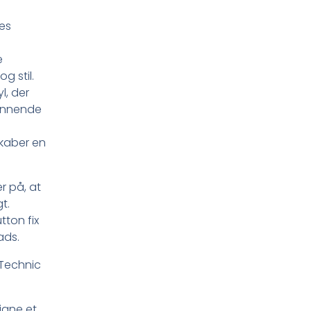
es
e
g stil.
l, der
kinnende
skaber en
r på, at
gt.
ton fix
ads.
 Technic
igne et