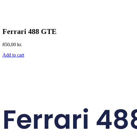
Ferrari 488 GTE
850,00
kr.
Add to cart
Ferrari 48