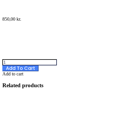
850,00
kr.
Ferrari
488
Add To Cart
GTE
Add to cart
quantity
Related products